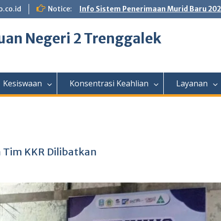
.co.id
Notice:
Info Sistem Penerimaan Murid Baru 20
an Negeri 2 Trenggalek
Kesiswaan
Konsentrasi Keahlian
Layanan
 Tim KKR Dilibatkan