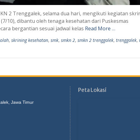
MKN 2 Trenggalek, selama dua hari, mengikuti kegiatan skri
sa (7/10), dibantu oleh tenaga kesehatan dari Puskesmas
cara bergantian sesuai jadwal kelas
Read More …
kolah
,
skrining kesehatan
,
smk
,
smkn 2
,
smkn 2 trenggalek
,
trenggalek
,
Peta Lokasi
galek, Jawa Timur