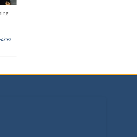
ning
vokasi