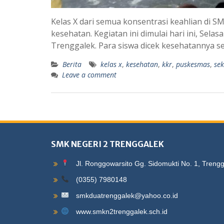
Kelas X dari semua konsentrasi keahlian di S
kesehatan. Kegiatan ini dimulai hari ini, Sela
Trenggalek. Para siswa dicek kesehatannya se
Berita
kelas x
,
kesehatan
,
kkr
,
puskesmas
,
se
Leave a comment
SMK NEGERI 2 TRENGGALEK
Jl. Ronggowarsito Gg. Sidomukti No. 1, Treng
(0355) 7980148
smkduatrenggalek@yahoo.co.id
www.smkn2trenggalek.sch.id