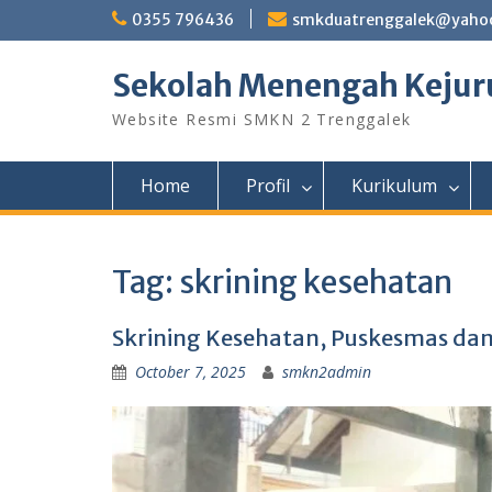
Skip
0355 796436
smkduatrenggalek@yahoo
to
content
Sekolah Menengah Kejuru
Website Resmi SMKN 2 Trenggalek
Home
Profil
Kurikulum
Tag:
skrining kesehatan
Skrining Kesehatan, Puskesmas dan
October 7, 2025
smkn2admin