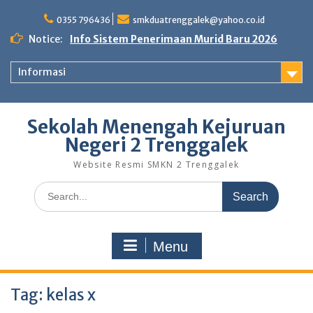
Skip
to
0355 796436
smkduatrenggalek@yahoo.co.id
content
Notice:
Info Sistem Penerimaan Murid Baru 2026
Informasi
Sekolah Menengah Kejuruan
Negeri 2 Trenggalek
Website Resmi SMKN 2 Trenggalek
Search
for:
Menu
Tag:
kelas x