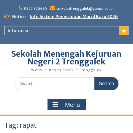
Skip
to
0355 796436
smkduatrenggalek@yahoo.co.id
content
Notice:
Info Sistem Penerimaan Murid Baru 2026
Informasi
Sekolah Menengah Kejuruan
Negeri 2 Trenggalek
Website Resmi SMKN 2 Trenggalek
Search
for:
Menu
Tag:
rapat