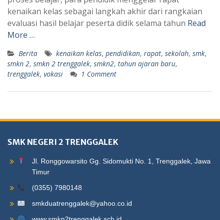
kenaikan kelas sebagai langkah akhir dari rangkaian
evaluasi hasil belajar peserta didik selama tahun
Read
More …
Berita
kenaikan kelas
,
pendidikan
,
rapat
,
sekolah
,
smk
,
smkn 2
,
smkn 2 trenggalek
,
smkn2
,
tahun ajaran baru
,
trenggalek
,
vokasi
1 Comment
SMK NEGERI 2 TRENGGALEK
Jl. Ronggowarsito Gg. Sidomukti No. 1, Trenggalek, Jawa
Timur
(0355) 7980148
smkduatrenggalek@yahoo.co.id
www.smkn2trenggalek.sch.id