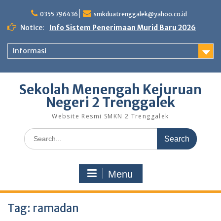
Skip
to
0355 796436
smkduatrenggalek@yahoo.co.id
content
Notice:
Info Sistem Penerimaan Murid Baru 2026
Informasi
Sekolah Menengah Kejuruan
Negeri 2 Trenggalek
Website Resmi SMKN 2 Trenggalek
Search
for:
Menu
Tag:
ramadan