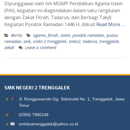
Dipunggawai oleh tim MGMP Pendidikan Agama Islam
(PAI), kegiatan ini diagendakan dalam satu rangkaian
dengan Zakat Fitrah, Tadarus, dan Berbagi Takjil.
Kegiatan Pondok Ramadan 1446 H, diikuti
Read More …
Berita
agama
,
fitrah
,
islam
,
pondok ramadan
,
puasa
,
ramadan
,
smk
,
smkn 2 trenggalek
,
smkn2
,
tadarus
,
trenggalek
,
zakat
Leave a comment
SMK NEGERI 2 TRENGGALEK
Jl. Ronggowarsito Gg. Sidomukti No. 1, Trenggalek, Jawa
Timur
(0355) 7980148
smkduatrenggalek@yahoo.co.id