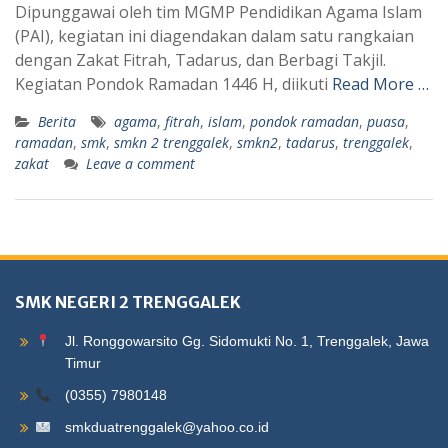
Dipunggawai oleh tim MGMP Pendidikan Agama Islam
(PAI), kegiatan ini diagendakan dalam satu rangkaian
dengan Zakat Fitrah, Tadarus, dan Berbagi Takjil.
Kegiatan Pondok Ramadan 1446 H, diikuti
Read More …
Berita
agama
,
fitrah
,
islam
,
pondok ramadan
,
puasa
,
ramadan
,
smk
,
smkn 2 trenggalek
,
smkn2
,
tadarus
,
trenggalek
,
zakat
Leave a comment
SMK NEGERI 2 TRENGGALEK
Jl. Ronggowarsito Gg. Sidomukti No. 1, Trenggalek, Jawa
Timur
(0355) 7980148
smkduatrenggalek@yahoo.co.id