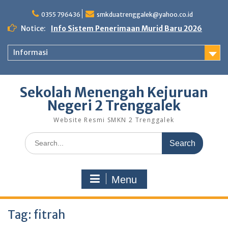
Skip
to
0355 796436
smkduatrenggalek@yahoo.co.id
content
Notice:
Info Sistem Penerimaan Murid Baru 2026
Informasi
Sekolah Menengah Kejuruan
Negeri 2 Trenggalek
Website Resmi SMKN 2 Trenggalek
Search
for:
Menu
Tag:
fitrah