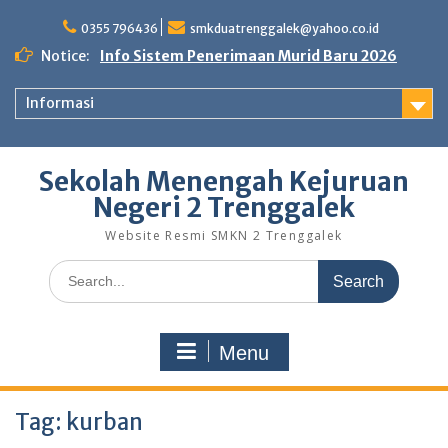
Skip
to
0355 796436
smkduatrenggalek@yahoo.co.id
content
Notice:
Info Sistem Penerimaan Murid Baru 2026
Informasi
Sekolah Menengah Kejuruan
Negeri 2 Trenggalek
Website Resmi SMKN 2 Trenggalek
Search
for:
Menu
Tag:
kurban