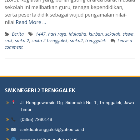
sekolah ini melibatkan guru, tenaga kependidikan,
serta peserta didik sebagai wujud pengamalan nilai-
nilai
Read More …
Berita
1447
,
hari raya
,
iduladha
,
kurban
,
sekolah
,
siswa
,
smk
,
smkn 2
,
smkn 2 trenggalek
,
smkn2
,
trenggalek
Leave a
comment
SMK NEGERI 2 TRENGGALEK
Jl. Ronggowarsito Gg. Sidomukti No. 1, Trenggalek, Jawa
Timur
(0355) 7980148
smkduatrenggalek@yahoo.co.id
www.smkn2trenggalek.sch.id