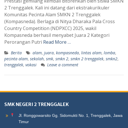
Prestasi gemilang kembali ditorehkan oleh siswa SMKN
2 Trenggalek. Kali ini datang dari ekstrakurikuler
Komunitas Pecinta Alam SMKN 2 Trenggalek
(Kompasneda). Berlaga di Nitya Dharaka Pala Cross
Country Competition (NDPXCC) 2025, wakil
Kompasneda berhasil menyabet Juara 2 Kategori
Perorangan Putri
Read More …
Berita
alam
,
juara
,
kompasneda
,
lintas alam
,
lomba
,
pecinta alam
,
sekolah
,
smk
,
smkn 2
,
smkn 2 trenggalek
,
smkn2
,
trenggalek
,
vokasi
Leave a comment
SMK NEGERI 2 TRENGGALEK
Jl. Ronggowarsito Gg. Sidomukti No. 1, Trenggalek, Jawa
Timur