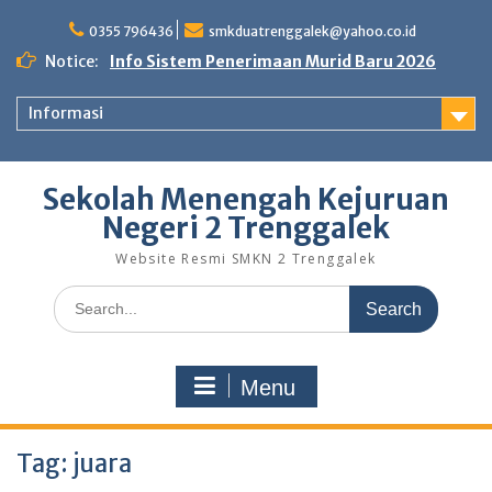
Skip
to
0355 796436
smkduatrenggalek@yahoo.co.id
content
Notice:
Info Sistem Penerimaan Murid Baru 2026
Informasi
Sekolah Menengah Kejuruan
Negeri 2 Trenggalek
Website Resmi SMKN 2 Trenggalek
Search
for:
Menu
Tag:
juara