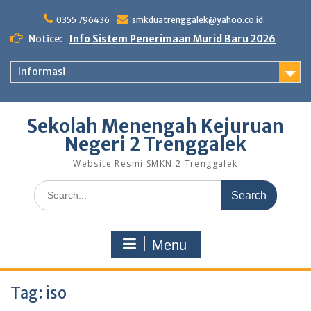
Skip
to
0355 796436
smkduatrenggalek@yahoo.co.id
content
Notice:
Info Sistem Penerimaan Murid Baru 2026
Informasi
Sekolah Menengah Kejuruan
Negeri 2 Trenggalek
Website Resmi SMKN 2 Trenggalek
Search
for:
Menu
Tag:
iso