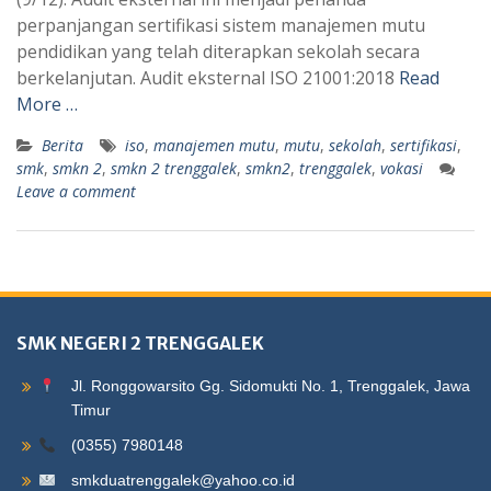
perpanjangan sertifikasi sistem manajemen mutu
pendidikan yang telah diterapkan sekolah secara
berkelanjutan. Audit eksternal ISO 21001:2018
Read
More …
Berita
iso
,
manajemen mutu
,
mutu
,
sekolah
,
sertifikasi
,
smk
,
smkn 2
,
smkn 2 trenggalek
,
smkn2
,
trenggalek
,
vokasi
Leave a comment
SMK NEGERI 2 TRENGGALEK
Jl. Ronggowarsito Gg. Sidomukti No. 1, Trenggalek, Jawa
Timur
(0355) 7980148
smkduatrenggalek@yahoo.co.id