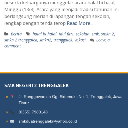
beserta keluarganya menggelar acara halal bi halal,
Minggu (13/4). Acara yang menjadi tradisi tahunan ini
berlangsung meriah di lapangan tengah sekolah,
lengkap dengan tenda terop
Read More …
Berita
halal bi halal
,
idul fitri
,
sekolah
,
smk
,
smkn 2
,
smkn 2 trenggalek
,
smkn2
,
trenggalek
,
vokasi
Leave a
comment
SMK NEGERI 2 TRENGGALEK
Jl. Ronggowarsito Gg. Sidomukti No. 1, Trenggalek, Jawa
Timur
(0355) 7980148
smkduatrenggalek@yahoo.co.id