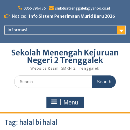
Skip
to
0355 796436
smkduatrenggalek@yahoo.co.id
content
Notice:
Info Sistem Penerimaan Murid Baru 2026
Informasi
Sekolah Menengah Kejuruan
Negeri 2 Trenggalek
Website Resmi SMKN 2 Trenggalek
Search
for:
Menu
Tag:
halal bi halal