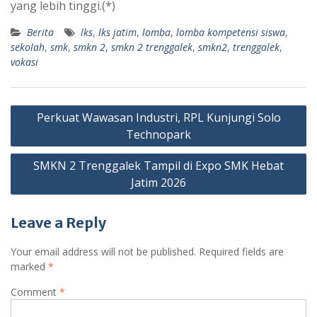
yang lebih tinggi.(*)
Berita
lks
,
lks jatim
,
lomba
,
lomba kompetensi siswa
,
sekolah
,
smk
,
smkn 2
,
smkn 2 trenggalek
,
smkn2
,
trenggalek
,
vokasi
Post
Perkuat Wawasan Industri, RPL Kunjungi Solo
navigation
Technopark
SMKN 2 Trenggalek Tampil di Expo SMK Hebat
Jatim 2026
Leave a Reply
Your email address will not be published.
Required fields are
marked
*
Comment
*