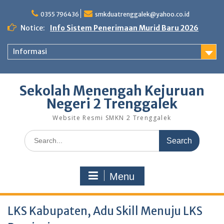
Skip
to
0355 796436
smkduatrenggalek@yahoo.co.id
content
Notice:
Info Sistem Penerimaan Murid Baru 2026
Informasi
Sekolah Menengah Kejuruan
Negeri 2 Trenggalek
Website Resmi SMKN 2 Trenggalek
Search
for:
Menu
LKS Kabupaten, Adu Skill Menuju LKS