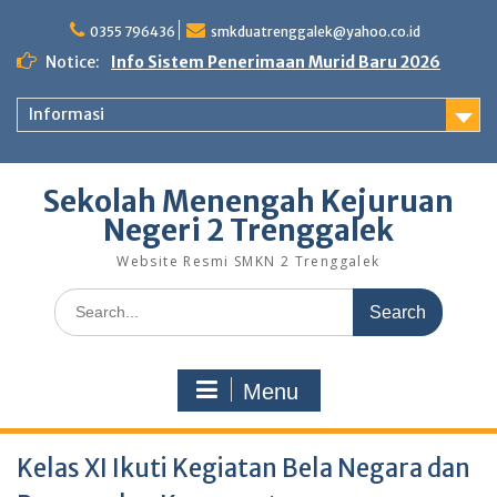
Skip
to
0355 796436
smkduatrenggalek@yahoo.co.id
content
Notice:
Info Sistem Penerimaan Murid Baru 2026
Informasi
Sekolah Menengah Kejuruan
Negeri 2 Trenggalek
Website Resmi SMKN 2 Trenggalek
Search
for:
Menu
Kelas XI Ikuti Kegiatan Bela Negara dan