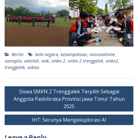
Berita
bela negara
,
kesampataan
,
nasionalisme
,
samapta
,
sekolah
,
smk
,
smkn 2
,
smkn 2 trenggalek
,
smkn2
,
trenggalek
,
vokasi
Post
Siswa SMKN 2 Trenggalek Terpilih Sebagai
navigation
Anggota Paskibraka Provinsi Jawa Timur Tahun
2025
IHT: Serunya Mengeksplorasi AI
Leave a Reply