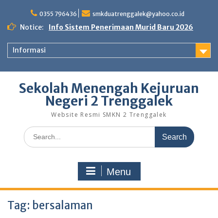
Skip
to
0355 796436
smkduatrenggalek@yahoo.co.id
content
Notice:
Info Sistem Penerimaan Murid Baru 2026
Informasi
Sekolah Menengah Kejuruan
Negeri 2 Trenggalek
Website Resmi SMKN 2 Trenggalek
Search
for:
Menu
Tag:
bersalaman