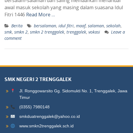
bersalam-salaman dan saling memaafkan menandai
awal masuk sekolah yang masing dalam suasana Idul
Fitri 1446
Read More …
Berita
bersalaman
,
idul fitri
,
maaf
,
salaman
,
sekolah
,
smk
,
smkn 2
,
smkn 2 trenggalek
,
trenggalek
,
vokasi
Leave a
comment
SMK NEGERI 2 TRENGGALEK
Jl. Ronggowarsito Gg. Sidomukti No. 1, Trenggalek, Jawa
Timur
(0355) 7980148
smkduatrenggalek@yahoo.co.id
www.smkn2trenggalek.sch.id