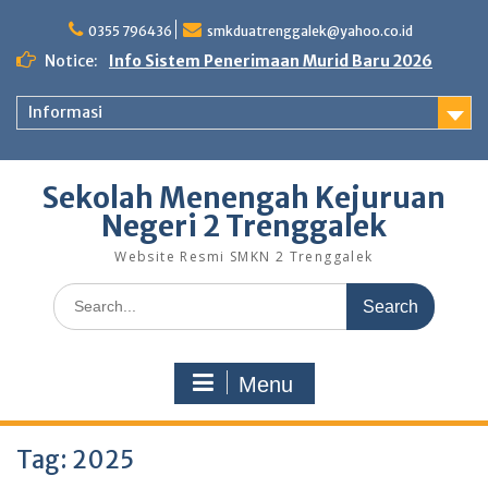
Skip
to
0355 796436
smkduatrenggalek@yahoo.co.id
content
Notice:
Info Sistem Penerimaan Murid Baru 2026
Informasi
Sekolah Menengah Kejuruan
Negeri 2 Trenggalek
Website Resmi SMKN 2 Trenggalek
Search
for:
Menu
Tag:
2025