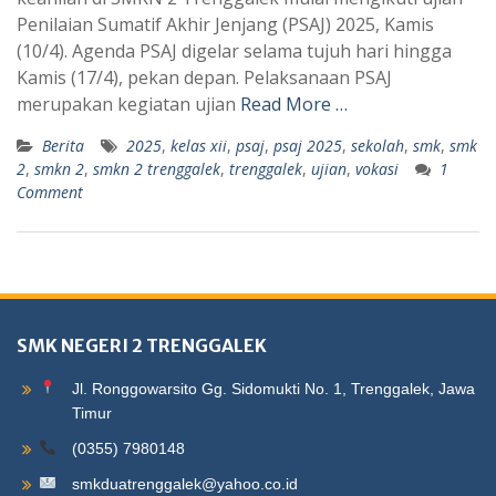
Penilaian Sumatif Akhir Jenjang (PSAJ) 2025, Kamis
(10/4). Agenda PSAJ digelar selama tujuh hari hingga
Kamis (17/4), pekan depan. Pelaksanaan PSAJ
merupakan kegiatan ujian
Read More …
Berita
2025
,
kelas xii
,
psaj
,
psaj 2025
,
sekolah
,
smk
,
smk
2
,
smkn 2
,
smkn 2 trenggalek
,
trenggalek
,
ujian
,
vokasi
1
Comment
SMK NEGERI 2 TRENGGALEK
Jl. Ronggowarsito Gg. Sidomukti No. 1, Trenggalek, Jawa
Timur
(0355) 7980148
smkduatrenggalek@yahoo.co.id