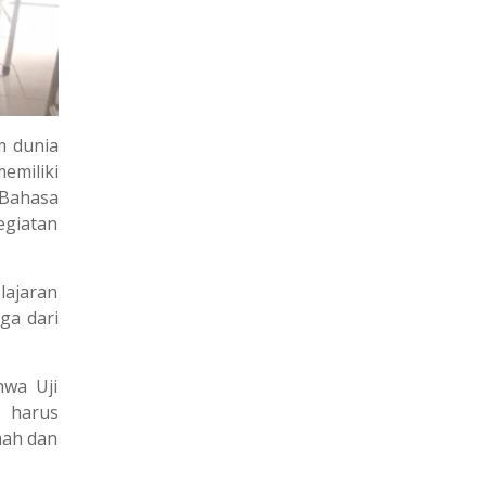
m dunia
emiliki
 Bahasa
egiatan
lajaran
ga dari
hwa Uji
k harus
mah dan