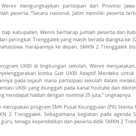
 Wenni mengungkapkan partisipan dari Provinsi Jawa
ah peserta. “Secara nasional, Jatim memiliki peserta terb
a tiap kabupaten, Wenni berharap jumlah peserta dari Ka
t dari peringkat Trenggalek yang masih berada diangka ke-3
 mahasiswa. Harapannya ke depan, SMKN 2 Trenggalek bis
rogram UKBI di lingkungan sekolah, Wenni menyatakan
lenggarakan lomba Giat UKBI Adaptif Merdeka untuk 
annya pada sejauh mana partisipasi sekolah dalam melak
entasi UKBI yang diunggah pada kanal Youtube dan dikiri
nang mendapat hadiah dengan nominal 25 juta,” ungkapnya.
 ini merupakan program SMK Pusat Keunggulan (PK) Skema 
MKN 2 Trenggalek. Sebagaimana kegiatan pada agenda
ar guru, tenaga kependidikan dan peserta didik SMKN 2 Tren