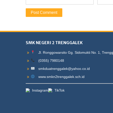
SMK NEGERI 2 TRENGGALEK
Jl. Ronggowarsito Gg. Sidomukti No. 1, Treng
(0355) 7980148
smkduatrenggalek@yahoo.co.id
www.smkn2trenggalek.sch.id
Instagram
TikTok