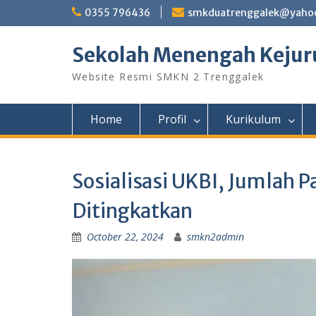
Skip
0355 796436
smkduatrenggalek@yahoo
to
content
Sekolah Menengah Kejuru
Website Resmi SMKN 2 Trenggalek
Home
Profil
Kurikulum
Sosialisasi UKBI, Jumlah P
Ditingkatkan
October 22, 2024
smkn2admin