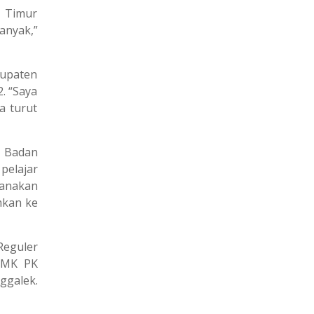
 Timur
anyak,”
bupaten
2. “Saya
a turut
, Badan
pelajar
sanakan
mkan ke
Reguler
 SMK PK
ggalek.