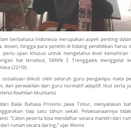
am berbahasa Indonesia merupakan aspek penting dala
a, dosen, hingga para peneliti di bidang pendidikan harus m
, perlu ujian khusus untuk mengetahui level kemahiran
 dengan hal tersebut, SMKN 2 Trenggalek menggelar k
lasa (22/10).
 sosialisasi diikuti oleh seluruh guru pengampu mata pe
 dan perwakilan dari guru normatif-adaptif. Ikut serta ju
etensi Keahlian Akuntansi.
ari Balai Bahasa Provinsi Jawa Timur, menyatakan ba
nggarakan tiap satu tahun sekali. Pelaksanaannya tida
nsi. “Calon peserta bisa mendaftar secara mandiri dari ru
 dari rumah secara daring,” ujar Wenni.