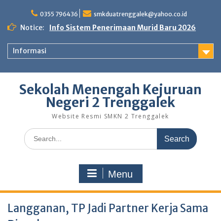
Skip
to
0355 796436
smkduatrenggalek@yahoo.co.id
content
Notice:
Info Sistem Penerimaan Murid Baru 2026
Informasi
Sekolah Menengah Kejuruan
Negeri 2 Trenggalek
Website Resmi SMKN 2 Trenggalek
Search
for:
Menu
Langganan, TP Jadi Partner Kerja Sama