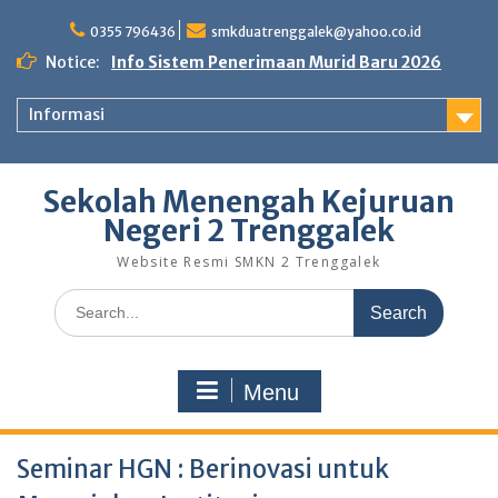
Skip
to
0355 796436
smkduatrenggalek@yahoo.co.id
content
Notice:
Info Sistem Penerimaan Murid Baru 2026
Informasi
Sekolah Menengah Kejuruan
Negeri 2 Trenggalek
Website Resmi SMKN 2 Trenggalek
Search
for:
Menu
Seminar HGN : Berinovasi untuk