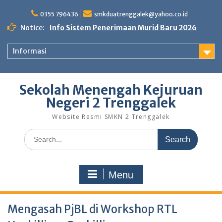
Skip
to
0355 796436
smkduatrenggalek@yahoo.co.id
content
Notice:
Info Sistem Penerimaan Murid Baru 2026
Informasi
Sekolah Menengah Kejuruan
Negeri 2 Trenggalek
Website Resmi SMKN 2 Trenggalek
Search
for:
Menu
Mengasah PjBL di Workshop RTL