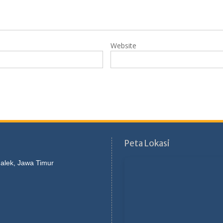
Website
Peta Lokasi
galek, Jawa Timur