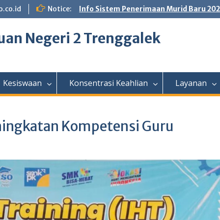
.co.id
Notice:
Info Sistem Penerimaan Murid Baru 20
an Negeri 2 Trenggalek
Kesiswaan
Konsentrasi Keahlian
Layanan
eningkatan Kompetensi Guru