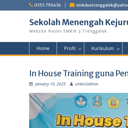
0355 796436
smkduatrenggalek@yahoo
Sekolah Menengah Kejuru
Website Resmi SMKN 2 Trenggalek
Home
Profil
Kurikulum
In House Training guna P
January 10, 2025
smkn2admin