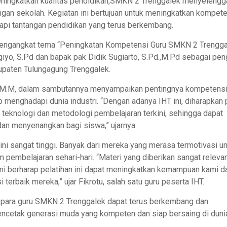
eningkatkan kualitas pendidikan,SMKN 2 Trenggalek menyelengg
ungan sekolah. Kegiatan ini bertujuan untuk meningkatkan kompet
pi tantangan pendidikan yang terus berkembang.
i mengangkat tema “Peningkatan Kompetensi Guru SMKN 2 Trengga
iyo, S.Pd dan bapak pak Didik Sugiarto, S.Pd.,M.Pd sebagai pe
upaten Tulungagung Trenggalek.
, M.M, dalam sambutannya menyampaikan pentingnya kompetensi
 menghadapi dunia industri. “Dengan adanya IHT ini, diharapkan 
 teknologi dan metodologi pembelajaran terkini, sehingga dapat
dan menyenangkan bagi siswa,” ujarnya.
ni sangat tinggi. Banyak dari mereka yang merasa termotivasi u
pembelajaran sehari-hari. “Materi yang diberikan sangat releva
ami berharap pelatihan ini dapat meningkatkan kemampuan kami d
rbaik mereka,” ujar Fikrotu, salah satu guru peserta IHT.
an para guru SMKN 2 Trenggalek dapat terus berkembang dan
ncetak generasi muda yang kompeten dan siap bersaing di duni