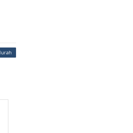
Murah