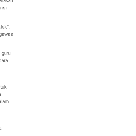
arakan
ensi
lek”.
ngawas
 guru
para
ntuk
n
alam
a