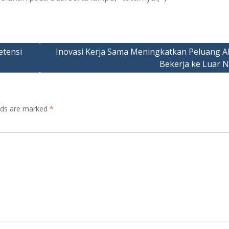
etensi
Inovasi Kerja Sama Meningkatkan Peluang A
Bekerja ke Luar N
elds are marked
*