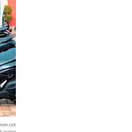
anan cek
ek motor