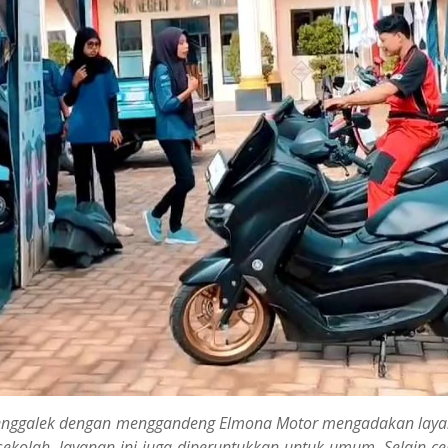
 Trenggalek dengan menggandeng Elmona Motor mengadakan lay
 sekolah, layanan ini juga diperuntukkan untuk umum. Selain c