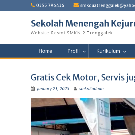
Skip
0355 796436
smkduatrenggalek@yahoo
to
content
Sekolah Menengah Kejuru
Website Resmi SMKN 2 Trenggalek
Home
Profil
Kurikulum
Gratis Cek Motor, Servis j
January 21, 2025
smkn2admin