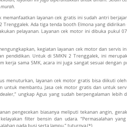
s murah.
memanfaatkan layanan cek gratis ini sudah antri berjajar 
Trenggalek. Ada tiga tenda booth Elmona yang didirikan 
kukan pelayanan. Layanan cek motor ini dibuka pukul 07
engungkapkan, kegiatan layanan cek motor dan servis in
an pendidikan. Untuk di SMKN 2 Trenggalek, ini merupak
m kerja sama SMK, acara ini juga sangat sesuai dengan 
us menuturkan, layanan cek motor gratis bisa diikuti ole
an untuk membantu. Jasa cek motor gratis dan untuk servi
i dealer,” ungkap Agus yang sudah berpengalaman lebih d
yanan pengecekan biasanya meliputi tekanan angin, gera
 kelayakan filter bensin dan udara. “Permasalahan ya
alahan pada busi serta lampu,” tuturnya.(*)