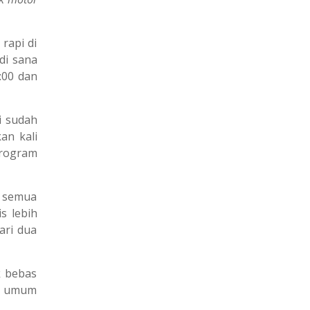
rapi di
di sana
:00 dan
i sudah
an kali
program
h semua
s lebih
ari dua
k bebas
ng umum