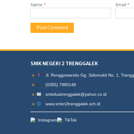
Name
*
Email
*
SMK NEGERI 2 TRENGGALEK
Jl. Ronggowarsito Gg. Sidomukti No. 1, Treng
(0355) 7980148
smkduatrenggalek@yahoo.co.id
www.smkn2trenggalek.sch.id
Instagram
TikTok