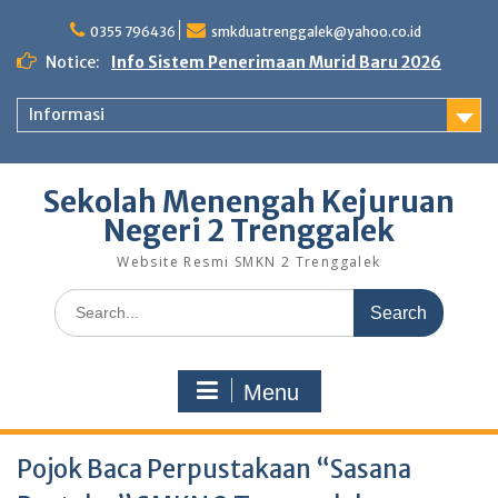
Skip
to
0355 796436
smkduatrenggalek@yahoo.co.id
content
Notice:
Info Sistem Penerimaan Murid Baru 2026
Informasi
Sekolah Menengah Kejuruan
Negeri 2 Trenggalek
Website Resmi SMKN 2 Trenggalek
Search
for:
Menu
Pojok Baca Perpustakaan “Sasana