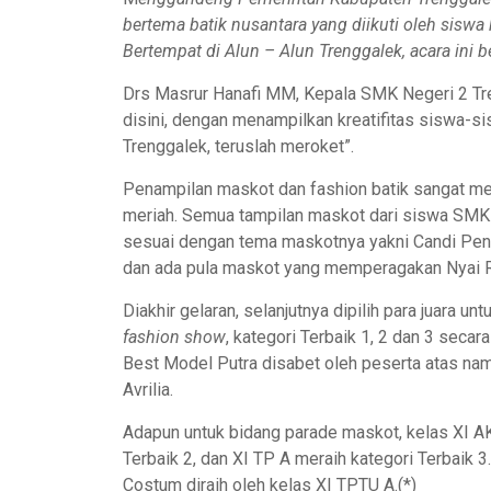
ber
tema batik nusantara
yang diikuti oleh siswa 
Bertempat di Alun – Alun Trenggalek, acara ini 
Drs Masrur Hanafi MM, Kepala SMK Negeri 2 Tr
disini, dengan menampilkan kreatifitas siswa-
Trenggalek, teruslah meroket”.
Penampilan maskot dan fashion batik sangat m
meriah. Semua tampilan maskot dari siswa SMKN
sesuai dengan tema maskotnya yakni Candi Pena
dan ada pula maskot yang memperagakan Nyai Ro
Diakhir gelaran, selanjutnya dipilih para juara 
fashion show
, kategori Terbaik 1, 2 dan 3 secar
Best Model Putra disabet oleh peserta atas nam
Avrilia.
Adapun untuk bidang parade maskot, kelas XI AK
Terbaik 2, dan XI TP A meraih kategori Terbaik 3
Costum diraih oleh kelas XI TPTU A.(*)