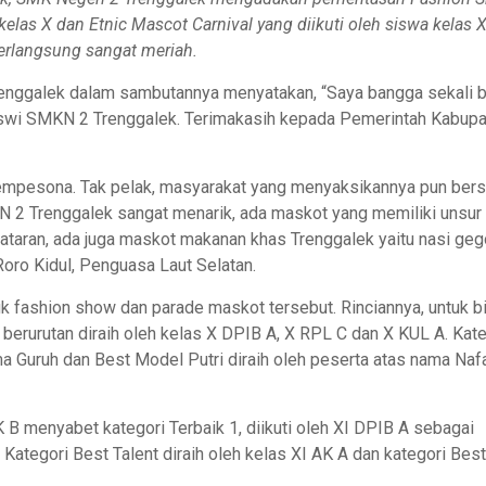
kelas X dan Etnic Mascot Carnival yang diikuti oleh siswa kelas X
berlangsung sangat meriah.
enggalek dalam sambutannya menyatakan, “Saya bangga sekali 
siswi SMKN 2 Trenggalek. Terimakasih kepada Pemerintah Kabup
empesona. Tak pelak, masyarakat yang menyaksikannya pun bers
 2 Trenggalek sangat menarik, ada maskot yang memiliki unsur
taran, ada juga maskot makanan khas Trenggalek yaitu nasi geg
ro Kidul, Penguasa Laut Selatan.
untuk fashion show dan parade maskot tersebut. Rinciannya, untuk 
a berurutan diraih oleh kelas X DPIB A, X RPL C dan X KUL A. Kat
a Guruh dan Best Model Putri diraih oleh peserta atas nama Naf
 B menyabet kategori Terbaik 1, diikuti oleh XI DPIB A sebagai
. Kategori Best Talent diraih oleh kelas XI AK A dan kategori Best