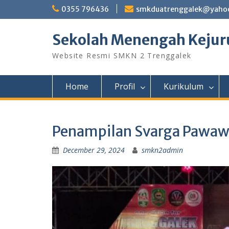
0355 796436
smkduatrenggalek@yahoo
Sekolah Menengah Kejuru
Website Resmi SMKN 2 Trenggalek
Home
Profil
Kurikulum
Penampilan Svarga Pawaw
December 29, 2024
smkn2admin