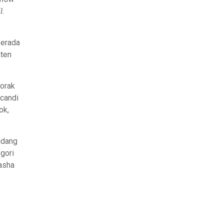
I.
berada
aten
orak
 candi
ok,
bidang
egori
asha