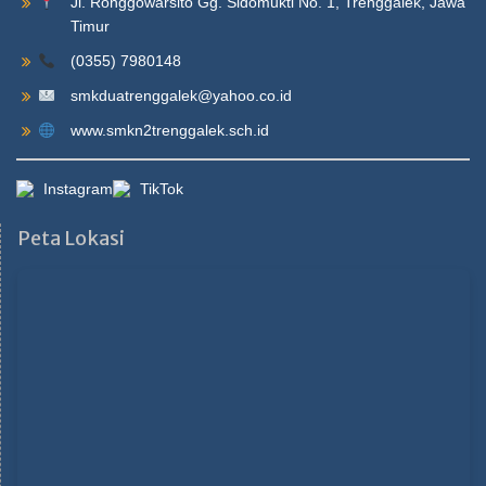
Jl. Ronggowarsito Gg. Sidomukti No. 1, Trenggalek, Jawa
Timur
(0355) 7980148
smkduatrenggalek@yahoo.co.id
www.smkn2trenggalek.sch.id
Instagram
TikTok
Peta Lokasi