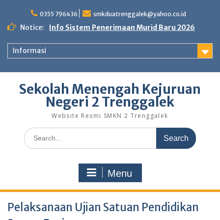
Skip
to
0355 796436
smkduatrenggalek@yahoo.co.id
content
Notice:
Info Sistem Penerimaan Murid Baru 2026
Informasi
Sekolah Menengah Kejuruan
Negeri 2 Trenggalek
Website Resmi SMKN 2 Trenggalek
Search
for:
Menu
Pelaksanaan Ujian Satuan Pendidikan