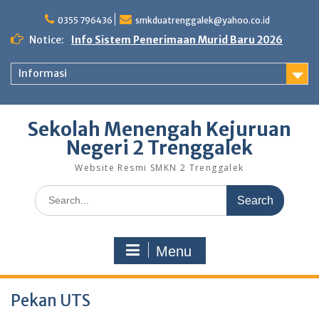
Skip
to
0355 796436
smkduatrenggalek@yahoo.co.id
content
Notice:
Info Sistem Penerimaan Murid Baru 2026
Informasi
Sekolah Menengah Kejuruan
Negeri 2 Trenggalek
Website Resmi SMKN 2 Trenggalek
Search
for:
Menu
Pekan UTS