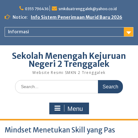
Skip
to
0355 796436
smkduatrenggalek@yahoo.co.id
content
Notice:
Info Sistem Penerimaan Murid Baru 2026
Informasi
Sekolah Menengah Kejuruan
Negeri 2 Trenggalek
Website Resmi SMKN 2 Trenggalek
Search
for:
Menu
Mindset Menetukan Skill yang Pas