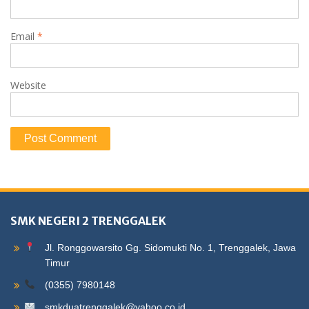
Email
*
Website
SMK NEGERI 2 TRENGGALEK
Jl. Ronggowarsito Gg. Sidomukti No. 1, Trenggalek, Jawa
Timur
(0355) 7980148
smkduatrenggalek@yahoo.co.id