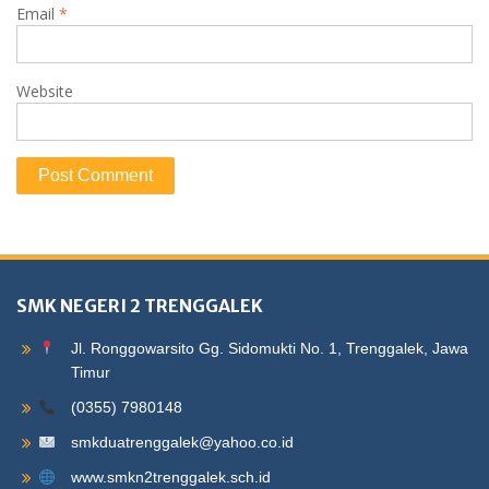
Email
*
Website
SMK NEGERI 2 TRENGGALEK
Jl. Ronggowarsito Gg. Sidomukti No. 1, Trenggalek, Jawa
Timur
(0355) 7980148
smkduatrenggalek@yahoo.co.id
www.smkn2trenggalek.sch.id