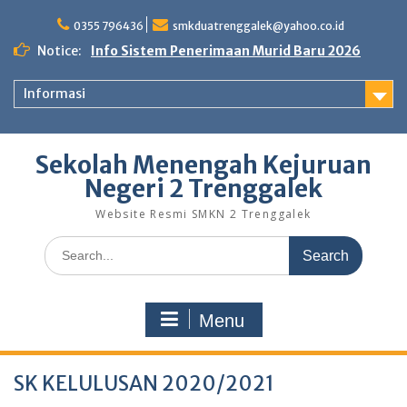
Skip
to
0355 796436
smkduatrenggalek@yahoo.co.id
content
Notice:
Info Sistem Penerimaan Murid Baru 2026
Informasi
Sekolah Menengah Kejuruan
Negeri 2 Trenggalek
Website Resmi SMKN 2 Trenggalek
Search
for:
Menu
SK KELULUSAN 2020/2021