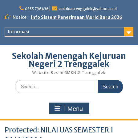
Skip
to
0355 796436
smkduatrenggalek@yahoo.co.id
content
Notice:
Info Sistem Penerimaan Murid Baru 2026
Informasi
Sekolah Menengah Kejuruan
Negeri 2 Trenggalek
Website Resmi SMKN 2 Trenggalek
Search
for:
Menu
Protected: NILAI UAS SEMESTER 1