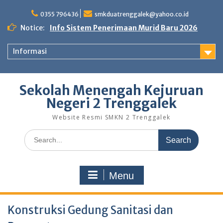
Skip
to
0355 796436
smkduatrenggalek@yahoo.co.id
content
Notice:
Info Sistem Penerimaan Murid Baru 2026
Informasi
Sekolah Menengah Kejuruan
Negeri 2 Trenggalek
Website Resmi SMKN 2 Trenggalek
Search
for:
Menu
Konstruksi Gedung Sanitasi dan