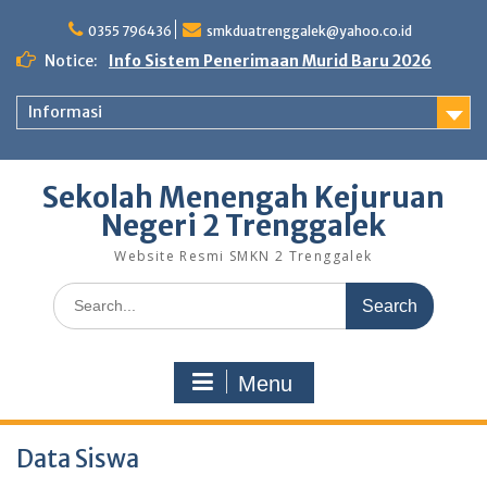
Skip
to
0355 796436
smkduatrenggalek@yahoo.co.id
content
Notice:
Info Sistem Penerimaan Murid Baru 2026
Informasi
Sekolah Menengah Kejuruan
Negeri 2 Trenggalek
Website Resmi SMKN 2 Trenggalek
Search
for:
Menu
Data Siswa