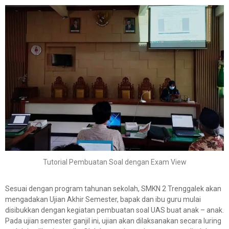
Tutorial Pembuatan Soal dengan Exam View
Sesuai dengan program tahunan sekolah, SMKN 2 Trenggalek akan
mengadakan Ujian Akhir Semester, bapak dan ibu guru mulai
disibukkan dengan kegiatan pembuatan soal UAS buat anak – anak.
Pada ujian semester ganjil ini, ujian akan dilaksanakan secara luring