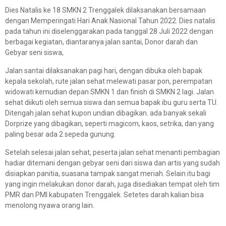
Dies Natalis ke 18 SMKN 2 Trenggalek dilaksanakan bersamaan
dengan Memperingati Hari Anak Nasional Tahun 2022. Dies natalis
pada tahun ini diselenggarakan pada tanggal 28 Juli 2022 dengan
berbagai kegiatan, diantaranya jalan santai, Donor darah dan
Gebyar seni siswa,
Jalan santai dilaksanakan pagi hari, dengan dibuka oleh bapak
kepala sekolah, rute jalan sehat melewati pasar pon, perempatan
widowati kemudian depan SMKN 1 dan finish di SMKN 2 lagi. Jalan
sehat diikuti oleh semua siswa dan semua bapak ibu guru serta TU.
Ditengah jalan sehat kupon undian dibagikan. ada banyak sekali
Dorprize yang dibagikan, seperti magicom, kaos, setrika, dan yang
paling besar ada 2 sepeda gunung.
Setelah selesai jalan sehat, peserta jalan sehat menanti pembagian
hadiar ditemani dengan gebyar seni dari siswa dan artis yang sudah
disiapkan panitia, suasana tampak sangat meriah. Selain itu bagi
yang ingin melakukan donor darah, juga disediakan tempat oleh tim
PMR dan PMI kabupaten Trenggalek. Setetes darah kalian bisa
menolong nyawa orang lain.